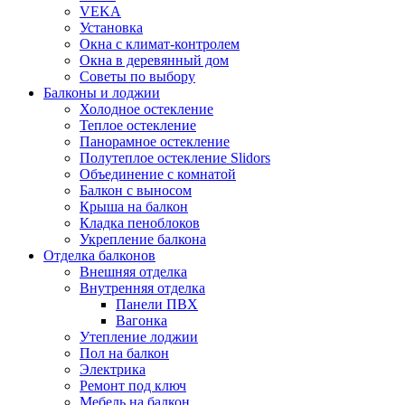
VEKA
Установка
Окна с климат-контролем
Окна в деревянный дом
Советы по выбору
Балконы и лоджии
Холодное остекление
Теплое остекление
Панорамное остекление
Полутеплое остекление Slidors
Объединение с комнатой
Балкон с выносом
Крыша на балкон
Кладка пеноблоков
Укрепление балкона
Отделка балконов
Внешняя отделка
Внутренняя отделка
Панели ПВХ
Вагонка
Утепление лоджии
Пол на балкон
Электрика
Ремонт под ключ
Мебель на балкон